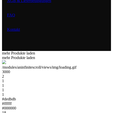
AGB & Lieferbedingungen
FAQ
Kontakt
mehr Produkte laden
mehr Produkte laden
/modules/aninfinitescroll/views/img/loading.gif
3000
2
1
1
1
1
#dedbdb
#ffffff
#000000
18