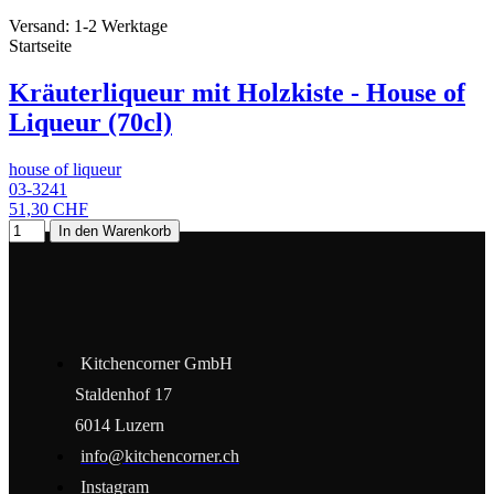
Versand: 1-2 Werktage
Startseite
Kräuterliqueur mit Holzkiste - House of
Liqueur (70cl)
house of liqueur
03-3241
51,30 CHF
In den Warenkorb
Kitchencorner GmbH
Staldenhof 17
6014 Luzern
info@kitchencorner.ch
Instagram