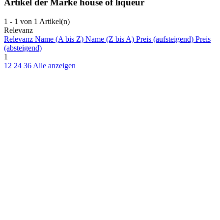
Artikel der Marke house of liqueur
1 - 1 von 1 Artikel(n)
Relevanz
Relevanz
Name (A bis Z)
Name (Z bis A)
Preis (aufsteigend)
Preis
(absteigend)
1
12
24
36
Alle anzeigen