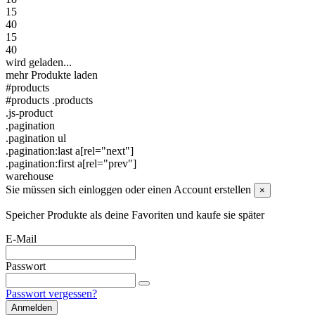
15
40
15
40
wird geladen...
mehr Produkte laden
#products
#products .products
.js-product
.pagination
.pagination ul
.pagination:last a[rel="next"]
.pagination:first a[rel="prev"]
warehouse
Sie müssen sich einloggen oder einen Account erstellen
×
Speicher Produkte als deine Favoriten und kaufe sie später
E-Mail
Passwort
Passwort vergessen?
Anmelden