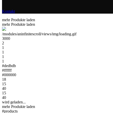
Kontakt
mehr Produkte laden
mehr Produkte laden
/modules/aninfinitescroll/views/img/loading.gif
3000
2
1
1
1
1
#dedbdb
#ffffff
#000000
18
15
40
15
40
wird geladen...
mehr Produkte laden
#products