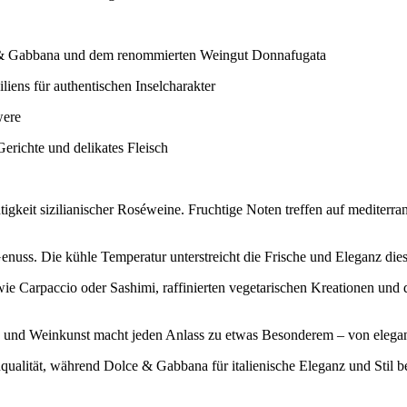
ce & Gabbana und dem renommierten Weingut Donnafugata
iens für authentischen Inselcharakter
were
 Gerichte und delikates Fleisch
tigkeit sizilianischer Roséweine. Fruchtige Noten treffen auf mediterra
Genuss. Die kühle Temperatur unterstreicht die Frische und Eleganz d
wie Carpaccio oder Sashimi, raffinierten vegetarischen Kreationen und d
en und Weinkunst macht jeden Anlass zu etwas Besonderem – von elega
qualität, während Dolce & Gabbana für italienische Eleganz und Stil be