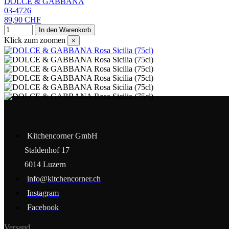
DOLCE & GABBANA
03-4726
89,90 CHF
In den Warenkorb
Klick zum zoomen
×
Kitchencorner GmbH
Staldenhof 17
6014 Luzern
info@kitchencorner.ch
Instagram
Facebook
Versand