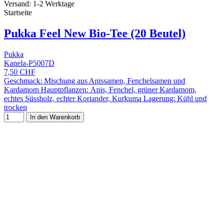
Versand: 1-2 Werktage
Startseite
Pukka Feel New Bio-Tee (20 Beutel)
Pukka
Kanela-P5007D
7,50 CHF
Geschmack: Mischung aus Anissamen, Fenchelsamen und
Kardamom Hauptpflanzen: Anis, Fenchel, grüner Kardamom,
echtes Süssholz, echter Koriander, Kurkuma Lagerung: Kühl und
trocken
In den Warenkorb