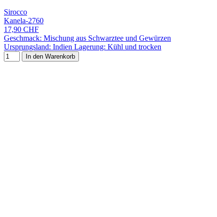
Sirocco
Kanela-2760
17,90 CHF
Geschmack: Mischung aus Schwarztee und Gewürzen
Ursprungsland: Indien Lagerung: Kühl und trocken
In den Warenkorb