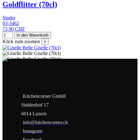
Goldflitter (70cl)
Studer
03-3462
73,90 CHF
In den Warenkorb
Klick zum zoomen
×
Kitchencorner GmbH
Staldenhof 17
6014 Luzern
info@kitchencorner.ch
Instagram
Facebook