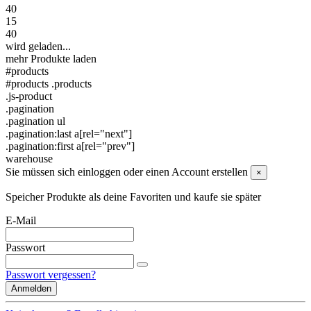
40
15
40
wird geladen...
mehr Produkte laden
#products
#products .products
.js-product
.pagination
.pagination ul
.pagination:last a[rel="next"]
.pagination:first a[rel="prev"]
warehouse
Sie müssen sich einloggen oder einen Account erstellen
×
Speicher Produkte als deine Favoriten und kaufe sie später
E-Mail
Passwort
Passwort vergessen?
Anmelden