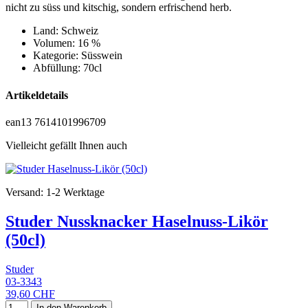
nicht zu süss und kitschig, sondern erfrischend herb.
Land: Schweiz
Volumen: 16 %
Kategorie: Süsswein
Abfüllung: 70cl
Artikeldetails
ean13
7614101996709
Vielleicht gefällt Ihnen auch
Versand: 1-2 Werktage
Studer Nussknacker Haselnuss-Likör
(50cl)
Studer
03-3343
39,60 CHF
In den Warenkorb