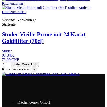
Versand: 1-2 Werktage
Startseite
Studer Vieille Prune mit 24 Karat
Goldflitter (70cl)
Studer
03-3462
73,90 CHF
In den Warenkorb
Klick zum zoomen
×
Kitchencorner GmbH