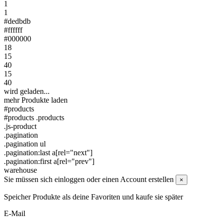
1
1
#dedbdb
#ffffff
#000000
18
15
40
15
40
wird geladen...
mehr Produkte laden
#products
#products .products
.js-product
.pagination
.pagination ul
.pagination:last a[rel="next"]
.pagination:first a[rel="prev"]
warehouse
Sie müssen sich einloggen oder einen Account erstellen
×
Speicher Produkte als deine Favoriten und kaufe sie später
E-Mail