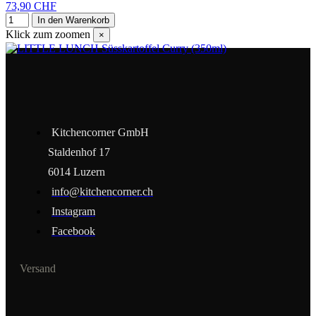
73,90 CHF
In den Warenkorb
Klick zum zoomen
×
Kitchencorner GmbH
Staldenhof 17
6014 Luzern
info@kitchencorner.ch
Instagram
Facebook
Versand