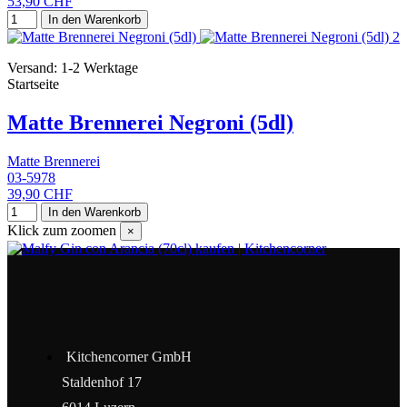
53,90 CHF
In den Warenkorb
Versand: 1-2 Werktage
Startseite
Matte Brennerei Negroni (5dl)
Matte Brennerei
03-5978
39,90 CHF
In den Warenkorb
Klick zum zoomen
×
Kitchencorner GmbH
Staldenhof 17