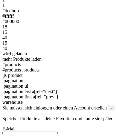
1
#dedbdb
#ffffff
#000000
18
15
40
15
40
wird geladen...
mehr Produkte laden
#products
#products .products
.js-product
.pagination
.pagination ul
.pagination:last a[rel="next"]
.pagination:first a[rel="prev"]
warehouse
Sie müssen sich einloggen oder einen Account erstellen
×
Speicher Produkte als deine Favoriten und kaufe sie später
E-Mail