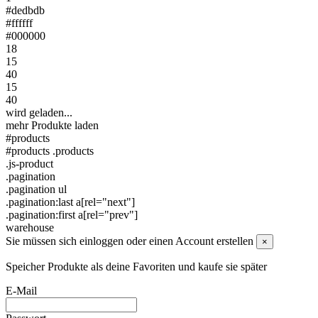
#dedbdb
#ffffff
#000000
18
15
40
15
40
wird geladen...
mehr Produkte laden
#products
#products .products
.js-product
.pagination
.pagination ul
.pagination:last a[rel="next"]
.pagination:first a[rel="prev"]
warehouse
Sie müssen sich einloggen oder einen Account erstellen
×
Speicher Produkte als deine Favoriten und kaufe sie später
E-Mail