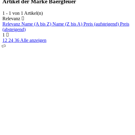
Artikel der Marke Baergfeuer
1 - 1 von 1 Artikel(n)
Relevanz
Relevanz
Name (A bis Z)
Name (Z bis A)
Preis (aufsteigend)
Preis
(absteigend)
1
12
24
36
Alle anzeigen