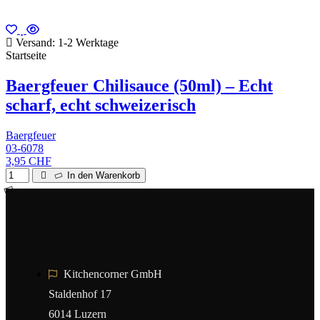
Versand: 1-2 Werktage
Startseite
Baergfeuer Chilisauce (50ml) – Echt
scharf, echt schweizerisch
Baergfeuer
03-6078
3,95 CHF
In den Warenkorb
Kitchencorner GmbH
Staldenhof 17
6014 Luzern