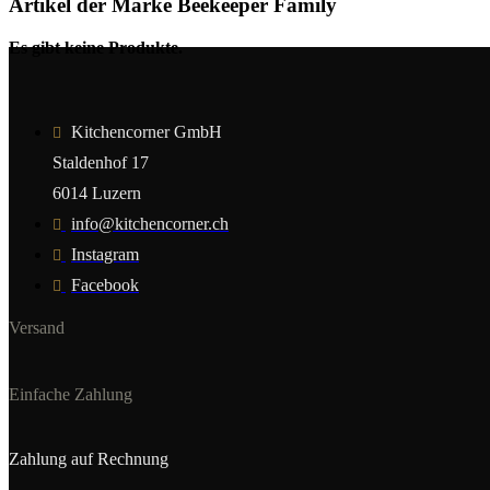
Artikel der Marke Beekeeper Family
Es gibt keine Produkte.
Kitchencorner GmbH
Staldenhof 17
6014 Luzern
info@kitchencorner.ch
Instagram
Facebook
Versand
Einfache Zahlung
Zahlung auf Rechnung