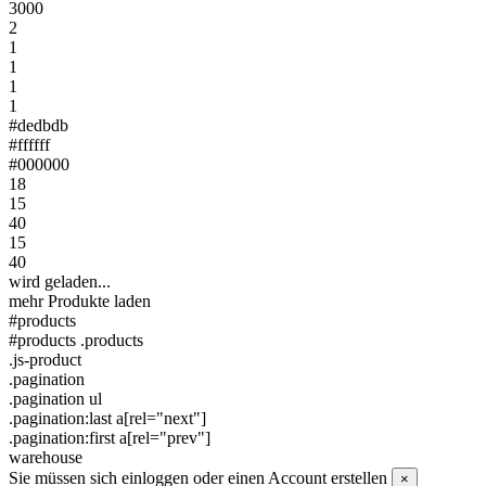
3000
2
1
1
1
1
#dedbdb
#ffffff
#000000
18
15
40
15
40
wird geladen...
mehr Produkte laden
#products
#products .products
.js-product
.pagination
.pagination ul
.pagination:last a[rel="next"]
.pagination:first a[rel="prev"]
warehouse
Sie müssen sich einloggen oder einen Account erstellen
×