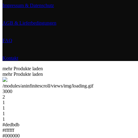
Impressum & Datenschutz
AGB & Lieferbedingungen
FAQ
Kontakt
mehr Produkte laden
mehr Produkte laden
/modules/aninfinitescroll/views/img/loading.gif
3000
2
1
1
1
1
#dedbdb
#ffffff
#000000