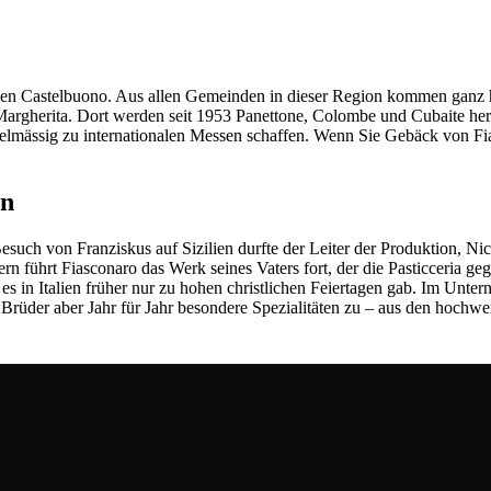
tchen Castelbuono. Aus allen Gemeinden in dieser Region kommen ganz 
a Margherita. Dort werden seit 1953 Panettone, Colombe und Cubaite her
 regelmässig zu internationalen Messen schaffen. Wenn Sie Gebäck von 
en
Besuch von Franziskus auf Sizilien durfte der Leiter der Produktion, 
 führt Fiasconaro das Werk seines Vaters fort, der die Pasticceria gegr
 es in Italien früher nur zu hohen christlichen Feiertagen gab. Im Unte
der aber Jahr für Jahr besondere Spezialitäten zu – aus den hochwerti