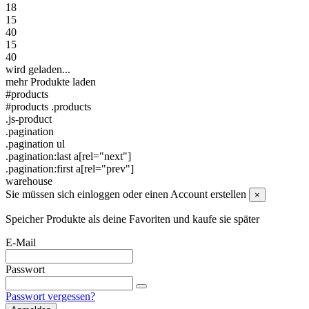
18
15
40
15
40
wird geladen...
mehr Produkte laden
#products
#products .products
.js-product
.pagination
.pagination ul
.pagination:last a[rel="next"]
.pagination:first a[rel="prev"]
warehouse
Sie müssen sich einloggen oder einen Account erstellen
×
Speicher Produkte als deine Favoriten und kaufe sie später
E-Mail
Passwort
Passwort vergessen?