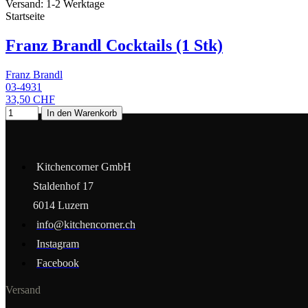
Versand: 1-2 Werktage
Startseite
Franz Brandl Cocktails (1 Stk)
Franz Brandl
03-4931
33,50 CHF
In den Warenkorb
Kitchencorner GmbH
Staldenhof 17
6014 Luzern
info@kitchencorner.ch
Instagram
Facebook
Versand