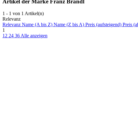
Artikel der Marke Franz Brandl
1 - 1 von 1 Artikel(n)
Relevanz
Relevanz
Name (A bis Z)
Name (Z bis A)
Preis (aufsteigend)
Preis (a
1
12
24
36
Alle anzeigen