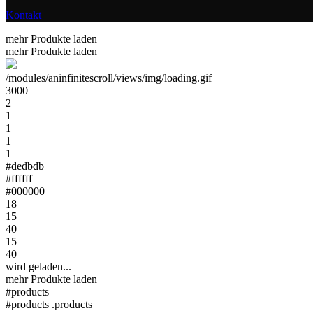
Kontakt
mehr Produkte laden
mehr Produkte laden
/modules/aninfinitescroll/views/img/loading.gif
3000
2
1
1
1
1
#dedbdb
#ffffff
#000000
18
15
40
15
40
wird geladen...
mehr Produkte laden
#products
#products .products