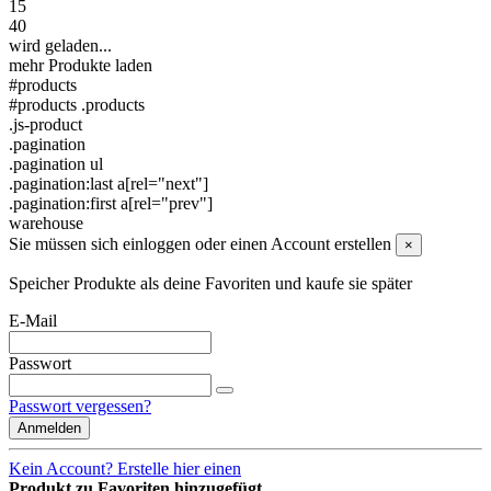
15
40
wird geladen...
mehr Produkte laden
#products
#products .products
.js-product
.pagination
.pagination ul
.pagination:last a[rel="next"]
.pagination:first a[rel="prev"]
warehouse
Sie müssen sich einloggen oder einen Account erstellen
×
Speicher Produkte als deine Favoriten und kaufe sie später
E-Mail
Passwort
Passwort vergessen?
Anmelden
Kein Account? Erstelle hier einen
Produkt zu Favoriten hinzugefügt