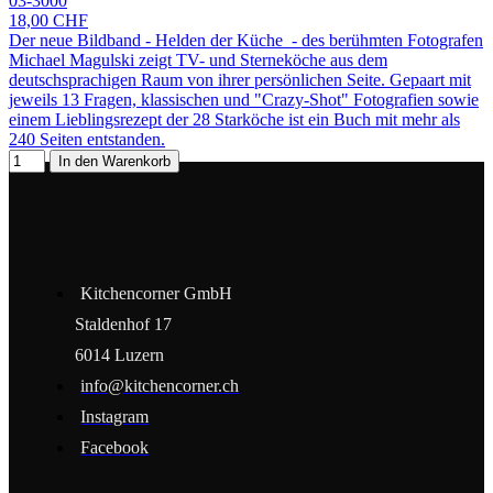
03-3000
18,00 CHF
Der neue Bildband - Helden der Küche - des berühmten Fotografen
Michael Magulski zeigt TV- und Sterneköche aus dem
deutschsprachigen Raum von ihrer persönlichen Seite. Gepaart mit
jeweils 13 Fragen, klassischen und "Crazy-Shot" Fotografien sowie
einem Lieblingsrezept der 28 Starköche ist ein Buch mit mehr als
240 Seiten entstanden.
In den Warenkorb
Kitchencorner GmbH
Staldenhof 17
6014 Luzern
info@kitchencorner.ch
Instagram
Facebook