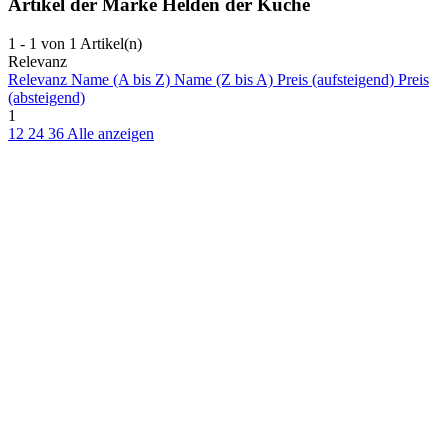
Artikel der Marke Helden der Küche
1 - 1 von 1 Artikel(n)
Relevanz
Relevanz
Name (A bis Z)
Name (Z bis A)
Preis (aufsteigend)
Preis
(absteigend)
1
12
24
36
Alle anzeigen