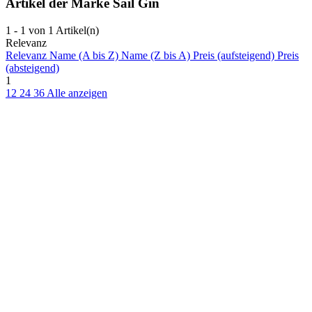
Artikel der Marke Sail Gin
1 - 1 von 1 Artikel(n)
Relevanz
Relevanz
Name (A bis Z)
Name (Z bis A)
Preis (aufsteigend)
Preis
(absteigend)
1
12
24
36
Alle anzeigen