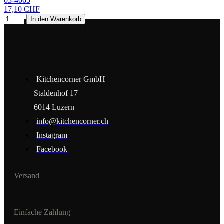
03-4065
17,10 CHF
In den Warenkorb
Kitchencorner GmbH
Staldenhof 17
6014 Luzern
info@kitchencorner.ch
Instagram
Facebook
Versand
Einfache Zahlung