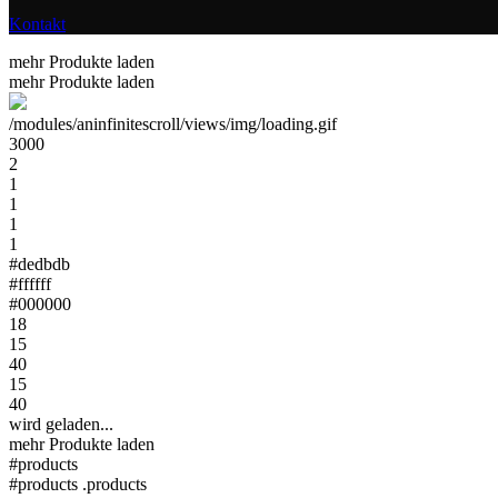
Kontakt
mehr Produkte laden
mehr Produkte laden
/modules/aninfinitescroll/views/img/loading.gif
3000
2
1
1
1
1
#dedbdb
#ffffff
#000000
18
15
40
15
40
wird geladen...
mehr Produkte laden
#products
#products .products