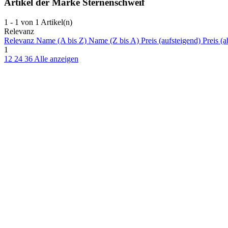
Artikel der Marke Sternenschweif
1 - 1 von 1 Artikel(n)
Relevanz
Relevanz
Name (A bis Z)
Name (Z bis A)
Preis (aufsteigend)
Preis (a
1
12
24
36
Alle anzeigen