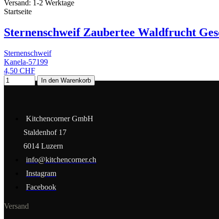
Versand: 1-2 Werktage
Startseite
Sternenschweif Zaubertee Waldfrucht Ges
Sternenschweif
Kanela-57199
4,50 CHF
In den Warenkorb
Kitchencorner GmbH
Staldenhof 17
6014 Luzern
info@kitchencorner.ch
Instagram
Facebook
Versand