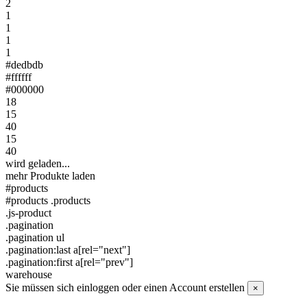
2
1
1
1
1
#dedbdb
#ffffff
#000000
18
15
40
15
40
wird geladen...
mehr Produkte laden
#products
#products .products
.js-product
.pagination
.pagination ul
.pagination:last a[rel="next"]
.pagination:first a[rel="prev"]
warehouse
Sie müssen sich einloggen oder einen Account erstellen
×