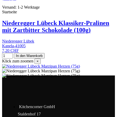
Versand: 1-2 Werktage
Startseite
Niederegger Lübeck Klassiker-Pralinen
mit Zartbitter Schokolade (100g)
Niederegger Lübek
Kanela-41005
7,20 CHF
In den Warenkorb
Klick zum zoomen
×
Kitchencorner GmbH
Staldenhof 17