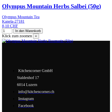
Olympus Mountain Herbs Salbei (50g)
Olympus Mountain Tea
Kanela-27181
8,10 CHF
In den Warenkorb
Klick zum zoomen
×
Kitchencorner GmbH
Staldenhof 17
6014 Luzern
info@kitchencorner.ch
Instagram
Facebook