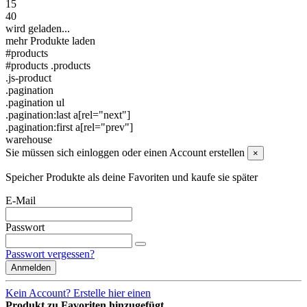
15
40
wird geladen...
mehr Produkte laden
#products
#products .products
.js-product
.pagination
.pagination ul
.pagination:last a[rel="next"]
.pagination:first a[rel="prev"]
warehouse
Sie müssen sich einloggen oder einen Account erstellen
×
Speicher Produkte als deine Favoriten und kaufe sie später
E-Mail
Passwort
Passwort vergessen?
Anmelden
Kein Account? Erstelle hier einen
Produkt zu Favoriten hinzugefügt