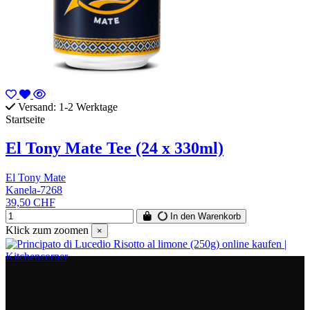
Versand: 1-2 Werktage
Startseite
El Tony Mate Tee (24 x 330ml)
El Tony Mate
Kanela-7268
39,50 CHF
In den Warenkorb
Klick zum zoomen
×