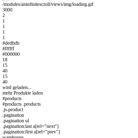
/modules/aninfinitescroll/views/img/loading.gif
3000
2
1
1
1
1
#dedbdb
#ffffff
#000000
18
15
40
15
40
wird geladen...
mehr Produkte laden
#products
#products .products
.js-product
.pagination
.pagination ul
.pagination:last a[rel="next"]
.pagination:first a[rel="prev"]
warehouse