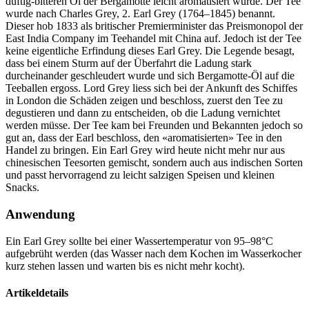
duftig-bitteren Öl der Bergamotte leicht aromatisiert wurde. Der Tee
wurde nach Charles Grey, 2. Earl Grey (1764–1845) benannt.
Dieser hob 1833 als britischer Premierminister das Preismonopol der
East India Company im Teehandel mit China auf. Jedoch ist der Tee
keine eigentliche Erfindung dieses Earl Grey. Die Legende besagt,
dass bei einem Sturm auf der Überfahrt die Ladung stark
durcheinander geschleudert wurde und sich Bergamotte-Öl auf die
Teeballen ergoss. Lord Grey liess sich bei der Ankunft des Schiffes
in London die Schäden zeigen und beschloss, zuerst den Tee zu
degustieren und dann zu entscheiden, ob die Ladung vernichtet
werden müsse. Der Tee kam bei Freunden und Bekannten jedoch so
gut an, dass der Earl beschloss, den «aromatisierten» Tee in den
Handel zu bringen. Ein Earl Grey wird heute nicht mehr nur aus
chinesischen Teesorten gemischt, sondern auch aus indischen Sorten
und passt hervorragend zu leicht salzigen Speisen und kleinen
Snacks.
Anwendung
Ein Earl Grey sollte bei einer Wassertemperatur von 95–98°C
aufgebrüht werden (das Wasser nach dem Kochen im Wasserkocher
kurz stehen lassen und warten bis es nicht mehr kocht).
Artikeldetails