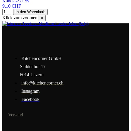
Kanela-27176
9,10 CHF
In den Warenkorb
Klick zum zoomen
×
Kitchencorner GmbH
Staldenhof 17
6014 Luzern
info@kitchencorner.ch
Instagram
Facebook
Versand