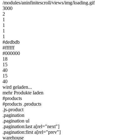
/modules/aninfinitescroll/views/img/loading.gif
3000
2
1
1
1
1
#dedbdb
#ffffff
#000000
18
15
40
15
40
wird geladen...
mehr Produkte laden
#products
#products .products
.js-product
.pagination
.pagination ul
.pagination:last a[rel="next"]
.pagination:first a[rel="prev"]
warehouse