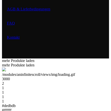
AGB & Lieferbedingungen
FAQ
Kontakt
mehr Produkte laden
mehr Produkte laden
/modules/aninfinitescroll/views/img/loading.gif
3000
2
1
1
1
1
#dedbdb
#ffffff