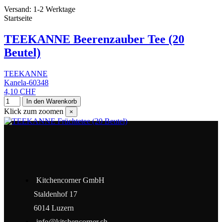
Versand: 1-2 Werktage
Startseite
TEEKANNE Beerenzauber Tee (20
Beutel)
TEEKANNE
Kanela-60348
4,10 CHF
In den Warenkorb
Klick zum zoomen
×
Kitchencorner GmbH
Staldenhof 17
6014 Luzern
info@kitchencorner.ch