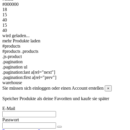
#000000
18
15
40
15
40
wird geladen...
mehr Produkte laden
#products
#products .products
.js-product
.pagination
.pagination ul
.pagination:last a[rel="next"]
.pagination:first a[rel="prev"]
warehouse
Sie müssen sich einloggen oder einen Account erstellen
×
Speicher Produkte als deine Favoriten und kaufe sie später
E-Mail
Passwort