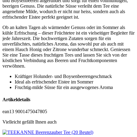
und Boysenbeeren abgerundet und sorgt für einen vollmundigen,
beerigen Genuss. Die natürliche Süsse verleiht dem Tee eine
angenehme Milde, wodurch er nicht nur heiss, sondern auch als
erfrischender Eistee perfekt geeignet ist.
Ob an kalten Tagen als wärmender Genuss oder im Sommer als
kühle Erfrischung – dieser Früchtetee ist ein vielseitiger Begleiter für
jede Jahreszeit. Die hochwertigen Zutaten sorgen für ein
unverfälschtes, natürliches Aroma, das sowohl pur als auch mit
einem Hauch Honig oder Zitrone wunderbar schmeckt. Geniessen
Sie eine Tasse dieses fruchtigen Tees und lassen Sie sich von der
köstlichen Verbindung aus Beeren und Fruchtkomponenten
verwöhnen.
Kräftiger Holunder- und Boysenbeerengeschmack
Ideal als erfrischender Eistee im Sommer
Fruchtig-milde Süsse für ein ausgewogenes Aroma
Artikeldetails
ean13
9001475047805
Vielleicht gefällt Ihnen auch