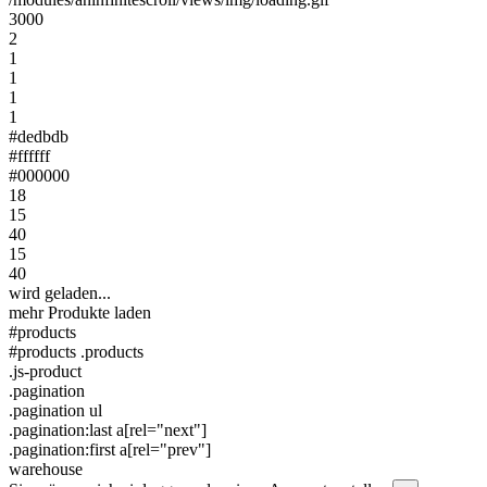
3000
2
1
1
1
1
#dedbdb
#ffffff
#000000
18
15
40
15
40
wird geladen...
mehr Produkte laden
#products
#products .products
.js-product
.pagination
.pagination ul
.pagination:last a[rel="next"]
.pagination:first a[rel="prev"]
warehouse