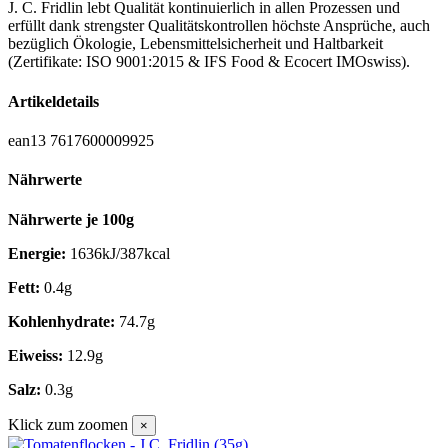
J. C. Fridlin lebt Qualität kontinuierlich in allen Prozessen und
erfüllt dank strengster Qualitätskontrollen höchste Ansprüche, auch
bezüglich Ökologie, Lebensmittelsicherheit und Haltbarkeit
(Zertifikate: ISO 9001:2015 & IFS Food & Ecocert IMOswiss).
Artikeldetails
ean13
7617600009925
Nährwerte
Nährwerte je 100g
Energie:
1636kJ/387kcal
Fett:
0.4g
Kohlenhydrate:
74.7g
Eiweiss:
12.9g
Salz:
0.3g
Klick zum zoomen
×