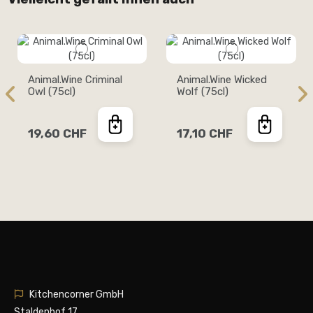
Animal.Wine Criminal
Animal.Wine Wicked
Owl (75cl)
Wolf (75cl)
19,60 CHF
17,10 CHF
Animal.Wine Freaky
Frog (75cl)
17,10 CHF
Kitchencorner GmbH
Staldenhof 17