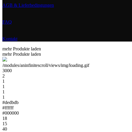
AGB & Lieferbedingungen
FAQ
Kontakt
mehr Produkte laden
mehr Produkte laden
/modules/aninfinitescroll/views/img/loading.gif
3000
2
1
1
1
1
#dedbdb
#ffffff
#000000
18
15
40