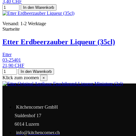
3,40 CHF
In den Warenkorb
Versand: 1-2 Werktage
Startseite
Etter Erdbeerzauber Liqueur (35cl)
Etter
03-25401
21,90 CHF
In den Warenkorb
Klick zum zoomen
×
Kitchencorner GmbH
Staldenhof 17
6014 Luzern
info@kitchencorner.ch