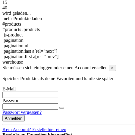
15
40
wird geladen...
mehr Produkte laden
#products
#products .products
.js-product
.pagination
.pagination ul
.pagination:last a[rel="next"]
.pagination:first a[rel="prev"]
warehouse
Sie müssen sich einloggen oder einen Account erstellen
×
Speicher Produkte als deine Favoriten und kaufe sie später
E-Mail
Passwort
Passwort vergessen?
Anmelden
Kein Account? Erstelle hier einen
Produkt zu Favoriten hinzugefügt