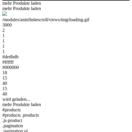
mehr Produkte laden
mehr Produkte laden
/modules/aninfinitescroll/views/img/loading.gif
3000
2
1
1
1
1
#dedbdb
#ffffff
#000000
18
15
40
15
40
wird geladen...
mehr Produkte laden
#products
#products .products
.js-product
.pagination
.pagination ul