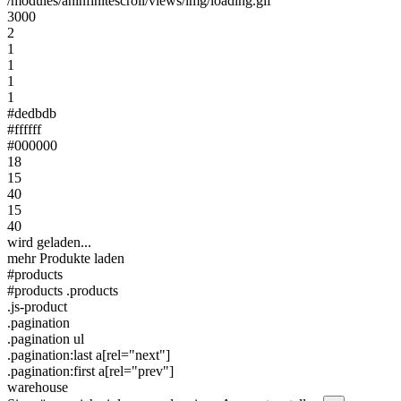
/modules/aninfinitescroll/views/img/loading.gif
3000
2
1
1
1
1
#dedbdb
#ffffff
#000000
18
15
40
15
40
wird geladen...
mehr Produkte laden
#products
#products .products
.js-product
.pagination
.pagination ul
.pagination:last a[rel="next"]
.pagination:first a[rel="prev"]
warehouse