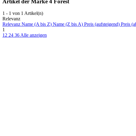
Artikel der Marke 4 Forest
1 - 1 von 1 Artikel(n)
Relevanz
Relevanz
Name (A bis Z)
Name (Z bis A)
Preis (aufsteigend)
Preis (a
1
12
24
36
Alle anzeigen