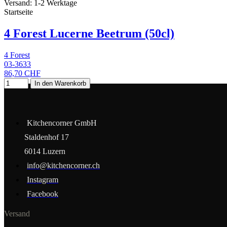
Versand: 1-2 Werktage
Startseite
4 Forest Lucerne Beetrum (50cl)
4 Forest
03-3633
86,70 CHF
In den Warenkorb
Kitchencorner GmbH
Staldenhof 17
6014 Luzern
info@kitchencorner.ch
Instagram
Facebook
Versand