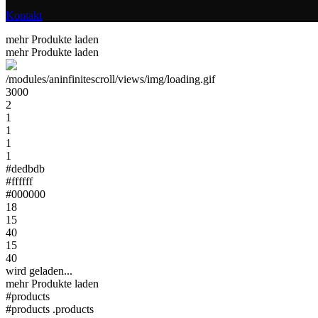
Kontakt
mehr Produkte laden
mehr Produkte laden
/modules/aninfinitescroll/views/img/loading.gif
3000
2
1
1
1
1
#dedbdb
#ffffff
#000000
18
15
40
15
40
wird geladen...
mehr Produkte laden
#products
#products .products