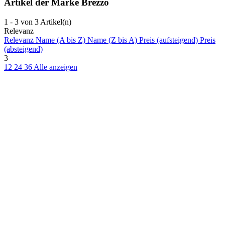
Artikel der Marke Brezzo
1 - 3 von 3 Artikel(n)
Relevanz
Relevanz
Name (A bis Z)
Name (Z bis A)
Preis (aufsteigend)
Preis
(absteigend)
3
12
24
36
Alle anzeigen