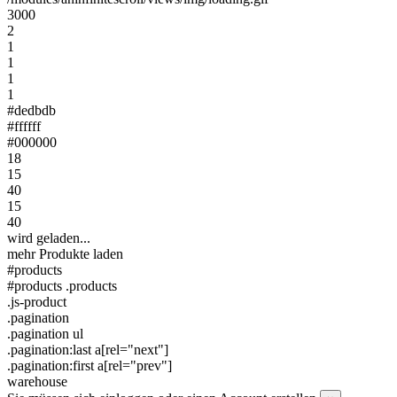
3000
2
1
1
1
1
#dedbdb
#ffffff
#000000
18
15
40
15
40
wird geladen...
mehr Produkte laden
#products
#products .products
.js-product
.pagination
.pagination ul
.pagination:last a[rel="next"]
.pagination:first a[rel="prev"]
warehouse