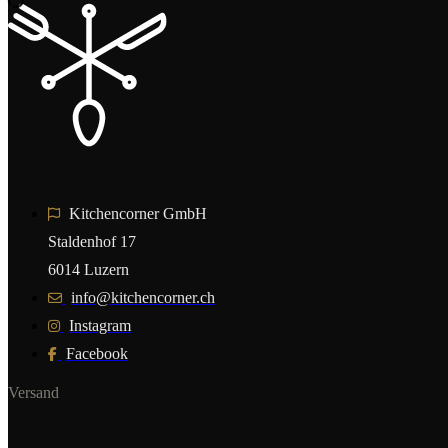
Kitchencorner GmbH
Staldenhof 17
6014 Luzern
info@kitchencorner.ch
Instagram
Facebook
Versand