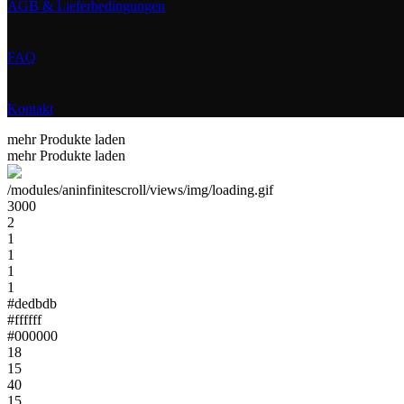
AGB & Lieferbedingungen
FAQ
Kontakt
mehr Produkte laden
mehr Produkte laden
/modules/aninfinitescroll/views/img/loading.gif
3000
2
1
1
1
1
#dedbdb
#ffffff
#000000
18
15
40
15