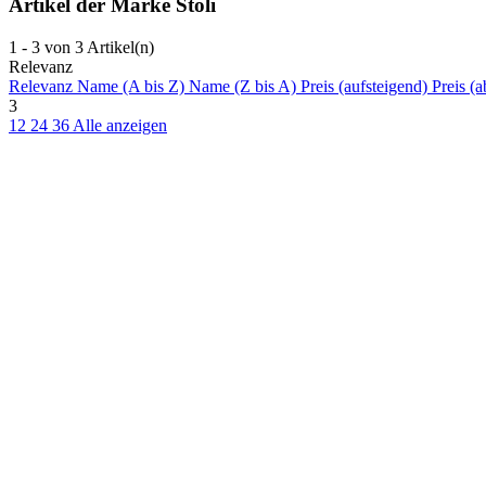
Artikel der Marke Stoli
1 - 3 von 3 Artikel(n)
Relevanz
Relevanz
Name (A bis Z)
Name (Z bis A)
Preis (aufsteigend)
Preis (a
3
12
24
36
Alle anzeigen