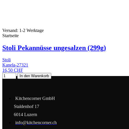
Versand: 1-2 Werktage
Startseite
Stoli Pekannüsse ungesalzen (299g)
Stoli
Kanela-27321
16,50 CHF
In den Warenkorb
Kitchencorner GmbH
Staldenhof 17
6014 Luzern
info@kitchencorner.ch