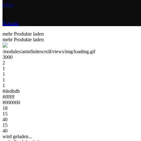
FAQ
Kontakt
mehr Produkte laden
mehr Produkte laden
/modules/aninfinitescroll/views/img/loading.gif
3000
2
1
1
1
1
#dedbdb
#ffffff
#000000
18
15
40
15
40
wird geladen...