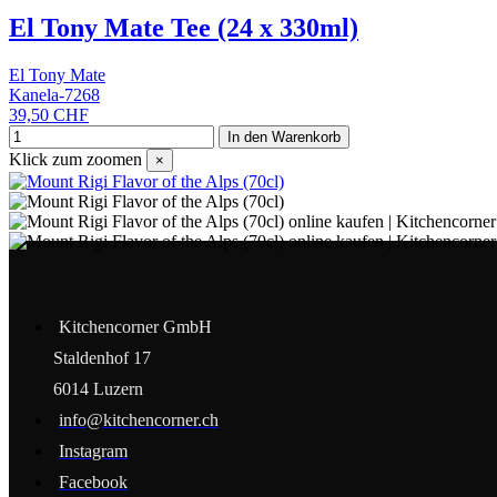
El Tony Mate Tee (24 x 330ml)
El Tony Mate
Kanela-7268
39,50 CHF
In den Warenkorb
Klick zum zoomen
×
Kitchencorner GmbH
Staldenhof 17
6014 Luzern
info@kitchencorner.ch
Instagram
Facebook