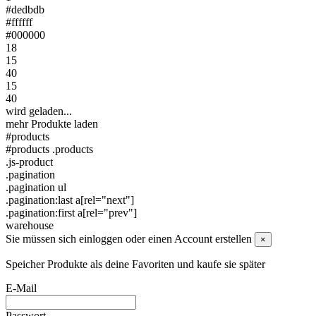
#dedbdb
#ffffff
#000000
18
15
40
15
40
wird geladen...
mehr Produkte laden
#products
#products .products
.js-product
.pagination
.pagination ul
.pagination:last a[rel="next"]
.pagination:first a[rel="prev"]
warehouse
Sie müssen sich einloggen oder einen Account erstellen
×
Speicher Produkte als deine Favoriten und kaufe sie später
E-Mail
Passwort