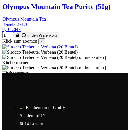
Olympus Mountain Tea Purity (50g)
Olympus Mountain Tea
Kanela-27176
9,10 CHF
In den Warenkorb
Klick zum zoomen
×
Kitchencorner GmbH
Staldenhof 17
6014 Luzern