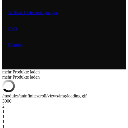
AGB & Lieferbedingungen
FAQ
Kontakt
mehr Produkte laden
mehr Produkte laden
/modules/aninfinitescroll/views/img/loading.gif
3000
2
1
1
1
1