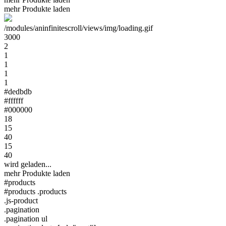
mehr Produkte laden
/modules/aninfinitescroll/views/img/loading.gif
3000
2
1
1
1
1
#dedbdb
#ffffff
#000000
18
15
40
15
40
wird geladen...
mehr Produkte laden
#products
#products .products
.js-product
.pagination
.pagination ul