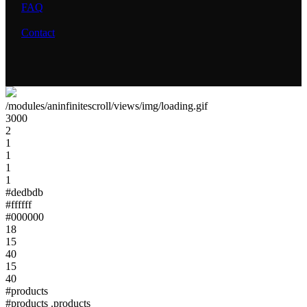
FAQ
Contact
/modules/aninfinitescroll/views/img/loading.gif
3000
2
1
1
1
1
#dedbdb
#ffffff
#000000
18
15
40
15
40
#products
#products .products