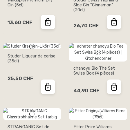
Windspiel Premium Dry
Studer Swiss Highland
Gin (5cl)
Sloe Gin "Cinnamon"
(20cl)
13,60 CHF
26,70 CHF
Studer Liqueur de cerise
(35cl)
chanoyu Bio Thé Set
Swiss Box (4 pièces)
25,50 CHF
44,90 CHF
STRAWGANIC Set de
Etter Poire Williams