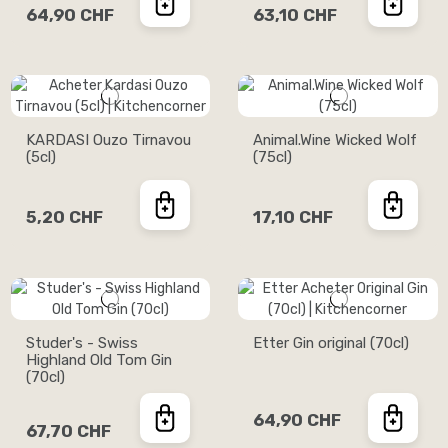
64,90 CHF
63,10 CHF
KARDASI Ouzo Tirnavou
Animal.Wine Wicked Wolf
(5cl)
(75cl)
5,20 CHF
17,10 CHF
Studer's - Swiss
Etter Gin original (70cl)
Highland Old Tom Gin
(70cl)
64,90 CHF
67,70 CHF