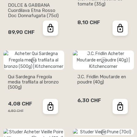
tomate (35g)
DOLCE & GABBANA
Cuordilava Etna Rosso
Doc Donnafugata (75cl)
8,10 CHF
89,90 CHF
Qui Sardegna Fregola
J.C. Fridlin Moutarde en
media trafilata al bronzo
poudre (40g)
(500g)
6,30 CHF
4,08 CHF
6,80 CHF