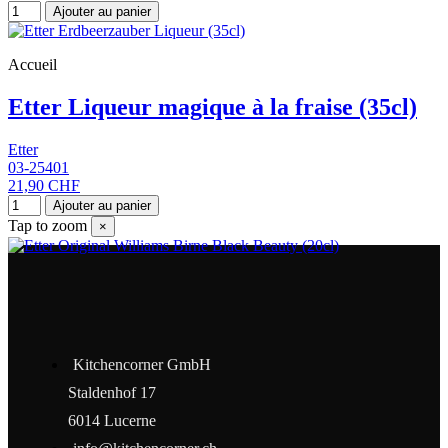
Ajouter au panier
Accueil
Etter Liqueur magique à la fraise (35cl)
Etter
03-25401
21,90 CHF
Ajouter au panier
Tap to zoom
×
Kitchencorner GmbH
Staldenhof 17
6014 Lucerne