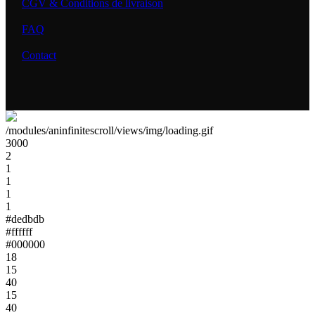
CGV & Conditions de livraison
FAQ
Contact
/modules/aninfinitescroll/views/img/loading.gif
3000
2
1
1
1
1
#dedbdb
#ffffff
#000000
18
15
40
15
40