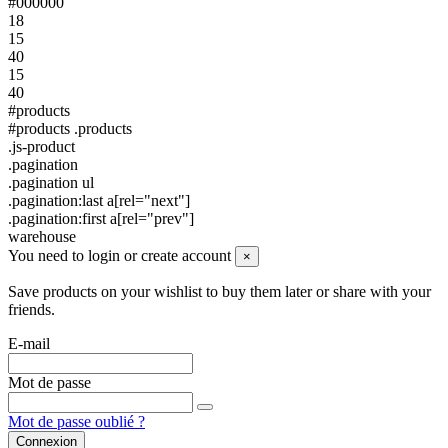
#000000
18
15
40
15
40
#products
#products .products
.js-product
.pagination
.pagination ul
.pagination:last a[rel="next"]
.pagination:first a[rel="prev"]
warehouse
You need to login or create account
×
Save products on your wishlist to buy them later or share with your
friends.
E-mail
Mot de passe
Mot de passe oublié ?
Connexion