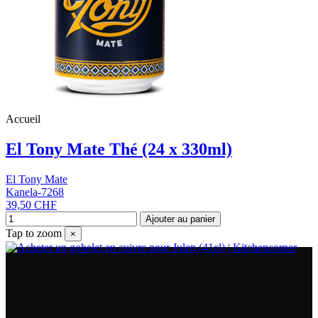
Accueil
El Tony Mate Thé (24 x 330ml)
El Tony Mate
Kanela-7268
39,50 CHF
Ajouter au panier
Tap to zoom
×