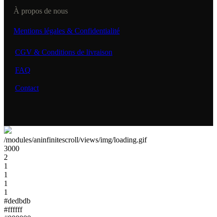
À propos de nous
Mentions légales & Confidentialité
CGV & Conditions de livraison
FAQ
Contact
/modules/aninfinitescroll/views/img/loading.gif
3000
2
1
1
1
1
#dedbdb
#ffffff