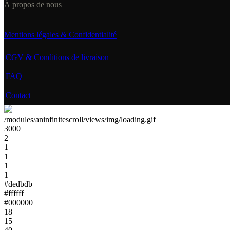
À propos de nous
Mentions légales & Confidentialité
CGV & Conditions de livraison
FAQ
Contact
/modules/aninfinitescroll/views/img/loading.gif
3000
2
1
1
1
1
#dedbdb
#ffffff
#000000
18
15