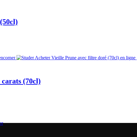
(50cl)
 carats (70cl)