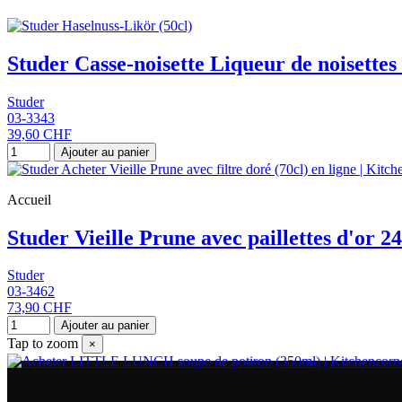
Studer Casse-noisette Liqueur de noisettes 
Studer
03-3343
39,60 CHF
Ajouter au panier
Accueil
Studer Vieille Prune avec paillettes d'or 24
Studer
03-3462
73,90 CHF
Ajouter au panier
Tap to zoom
×