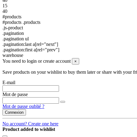
40
15
40
#products
#products .products
.js-product
.pagination
.pagination ul
.pagination:last a[rel="next"]
.pagination:first a[rel="prev"]
warehouse
You need to login or create account
×
Save products on your wishlist to buy them later or share with your fr
E-mail
Mot de passe
Mot de passe oublié ?
Connexion
No account? Create one here
Product added to wishlist