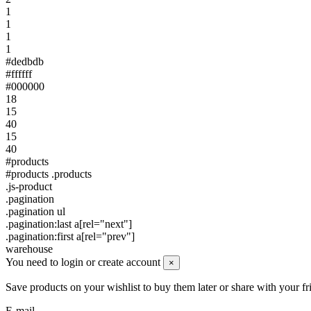
1
1
1
1
#dedbdb
#ffffff
#000000
18
15
40
15
40
#products
#products .products
.js-product
.pagination
.pagination ul
.pagination:last a[rel="next"]
.pagination:first a[rel="prev"]
warehouse
You need to login or create account
×
Save products on your wishlist to buy them later or share with your fr
E-mail