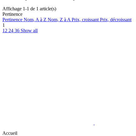
Affichage 1-1 de 1 article(s)
Pertinence
Pertinence
Nom, A à Z
Nom, Z à A
Prix, croissant
Prix, décroissant
1
12
24
36
Show all
Accueil