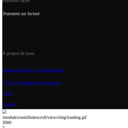
Paiement facile
Paiement sur facture
À propos de nous
Mentions légales & Confidentialité
CGV & Conditions de livraison
FAQ
Contact
/modules/aninfinitescroll/views/img/loading.gif
3000
2