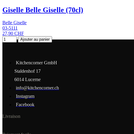
Giselle Belle Giselle (70cl)
Belle Giselle
03-5111
27,90 CHF
Ajouter au panier
Kitchencorner GmbH
Staldenhof 17
6014 Lucerne
info@kitchencorner.ch
Instagram
Facebook
Livraison