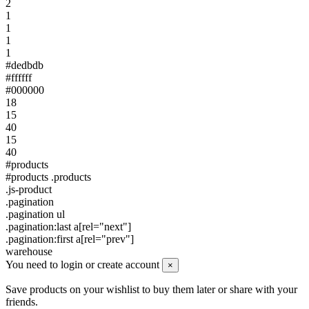
2
1
1
1
1
#dedbdb
#ffffff
#000000
18
15
40
15
40
#products
#products .products
.js-product
.pagination
.pagination ul
.pagination:last a[rel="next"]
.pagination:first a[rel="prev"]
warehouse
You need to login or create account
×
Save products on your wishlist to buy them later or share with your
friends.