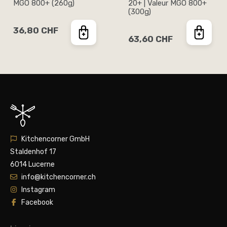
MGO 800+ (260g)
20+ | Valeur MGO 800+
(300g)
36,80 CHF
63,60 CHF
Kitchencorner GmbH
Staldenhof 17
6014 Lucerne
info@kitchencorner.ch
Instagram
Facebook