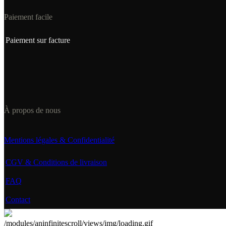
Paiement facile
Paiement sur facture
À propos de nous
Mentions légales & Confidentialité
CGV & Conditions de livraison
FAQ
Contact
/modules/aninfinitescroll/views/img/loading.gif