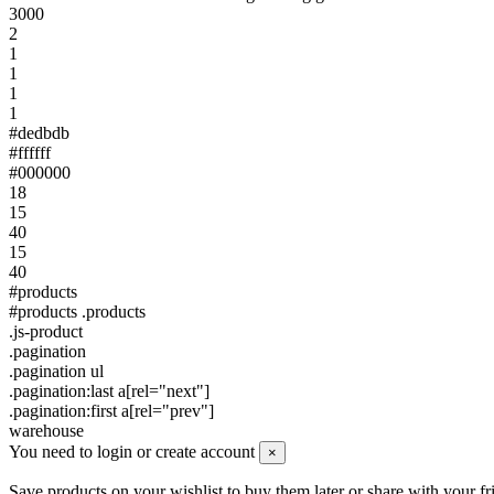
3000
2
1
1
1
1
#dedbdb
#ffffff
#000000
18
15
40
15
40
#products
#products .products
.js-product
.pagination
.pagination ul
.pagination:last a[rel="next"]
.pagination:first a[rel="prev"]
warehouse
You need to login or create account
×
Save products on your wishlist to buy them later or share with your fr