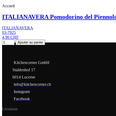
Accueil
ITALIANAVERA Pomodorino del Piennolo 
ITALIANAVERA
03-7925
4,90 CHF
Ajouter au panier
Kitchencorner GmbH
Staldenhof 17
6014 Lucerne
info@kitchencorner.ch
Instagram
Facebook
Livraison