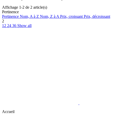
Affichage 1-2 de 2 article(s)
Pertinence
Pertinence
Nom, A à Z
Nom, Z à A
Prix, croissant
Prix, décroissant
2
12
24
36
Show all
Accueil