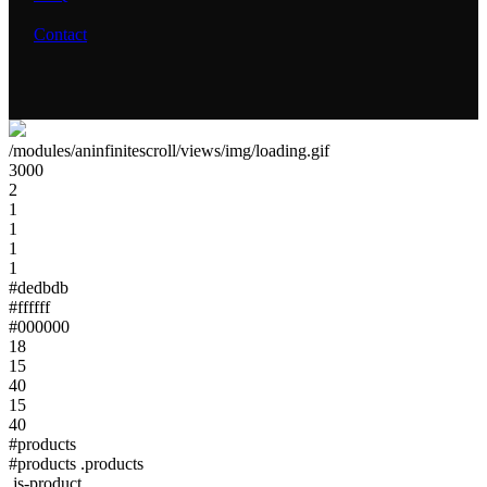
Contact
/modules/aninfinitescroll/views/img/loading.gif
3000
2
1
1
1
1
#dedbdb
#ffffff
#000000
18
15
40
15
40
#products
#products .products
.js-product