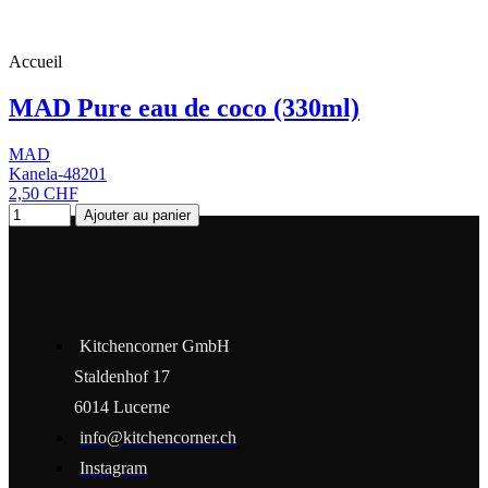
Accueil
MAD Pure eau de coco (330ml)
MAD
Kanela-48201
2,50 CHF
Ajouter au panier
Kitchencorner GmbH
Staldenhof 17
6014 Lucerne
info@kitchencorner.ch
Instagram