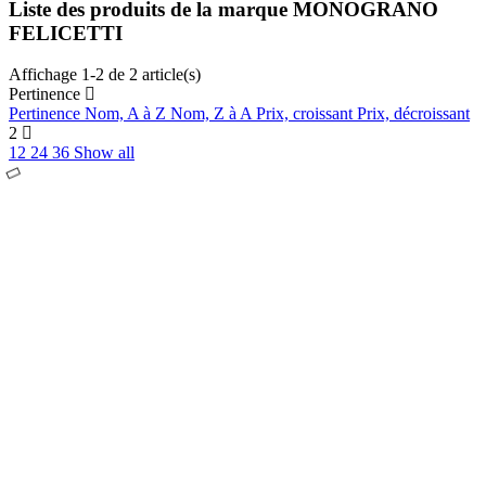
Liste des produits de la marque MONOGRANO
FELICETTI
Affichage 1-2 de 2 article(s)
Pertinence
Pertinence
Nom, A à Z
Nom, Z à A
Prix, croissant
Prix, décroissant
2
12
24
36
Show all