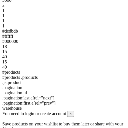
3000
2
1
1
1
1
#dedbdb
#ffffff
#000000
18
15
40
15
40
#products
#products .products
.js-product
.pagination
.pagination ul
.pagination:last a[rel="next"]
.pagination:first a[rel="prev"]
warehouse
You need to login or create account
×
Save products on your wishlist to buy them later or share with your