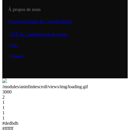
À propos de nous
Mentions légales & Confidentialité
CGV & Conditions de livraison
FAQ
Contact
/modules/aninfinitescroll/views/img/loading.gif
3000
2
1
1
1
1
#dedbdb
#ffffff