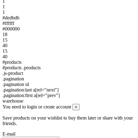
1
1
1
#dedbdb
#ffffff
#000000
18
15
40
15
40
#products
#products .products
.js-product
.pagination
.pagination ul
.pagination:last a[rel="next"]
.pagination:first a[rel="prev"]
warehouse
You need to login or create account
×
Save products on your wishlist to buy them later or share with your
friends.
E-mail