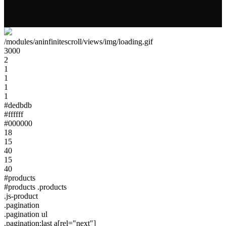
/modules/aninfinitescroll/views/img/loading.gif
3000
2
1
1
1
1
#dedbdb
#ffffff
#000000
18
15
40
15
40
#products
#products .products
.js-product
.pagination
.pagination ul
.pagination:last a[rel="next"]