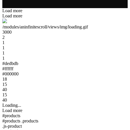
Load more
Load more
/modules/aninfinitescroll/views/img/loading.gif
3000
2
1
1
1
1
#dedbdb
#ffffff
#000000
18
15
40
15
40
Loading...
Load more
#products
#products .products
.js-product