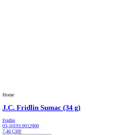
Home
J.C. Fridlin Sumac (34 g)
Fridlin
03-10193.9012900
7,40 CHF