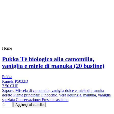
Home
Pukka Tè biologico alla camomilla,
vaniglia e miele di manuka (20 bustine)
Pukka
Kanela-P5032D
7,50 CHF
Sapore: Miscela di camomilla, vaniglia dolce e miele di manuka
dorato Piante principali: Finocchio, vera liquirizia, manuka, vaniglia
speziata Conservazione: Fresco e asciutto
Aggiungi al carrello