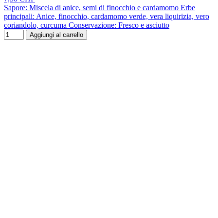
Sapore: Miscela di anice, semi di finocchio e cardamomo Erbe
principali: Anice, finocchio, cardamomo verde, vera liquirizia, vero
coriandolo, curcuma Conservazione: Fresco e asciutto
Aggiungi al carrello